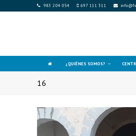
983 204 054
697 111 311
info@fe
¿QUIÉNES SOMOS?
CENTR
16