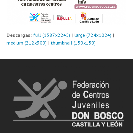
Descargas
:
full (1587x2245)
|
large (724x1024)
|
medium (212x300)
|
thumbnail (150x150)