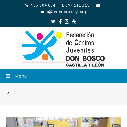
983 204 054
697 111 311
info@federboscocyl.org
Twitter
Facebook
Instagram
Youtube
Menú
4