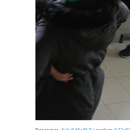
Descargas
:
full (548x957)
|
medium (172x3