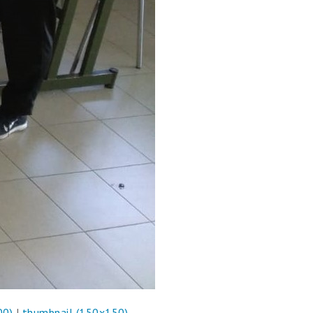
00)
|
thumbnail (150x150)