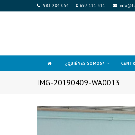
983 204 054
697 111 311
info@fe
¿QUIÉNES SOMOS?
CENTR
IMG-20190409-WA0013