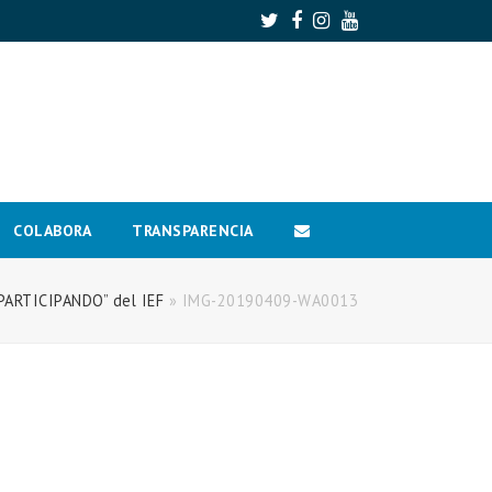
Twitter
Facebook
Instagram
Youtube
COLABORA
TRANSPARENCIA
PARTICIPANDO” del IEF
»
IMG-20190409-WA0013