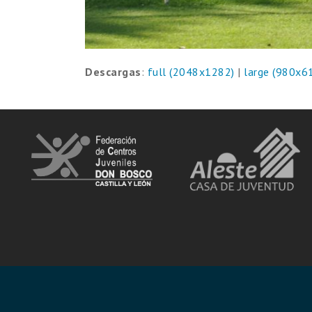
Descargas
:
full (2048x1282)
|
large (980x6