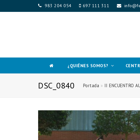
983 204 054
697 111 311
info@fe
¿QUIÉNES SOMOS?
CENTR
DSC_0840
Portada
»
II ENCUENTRO A