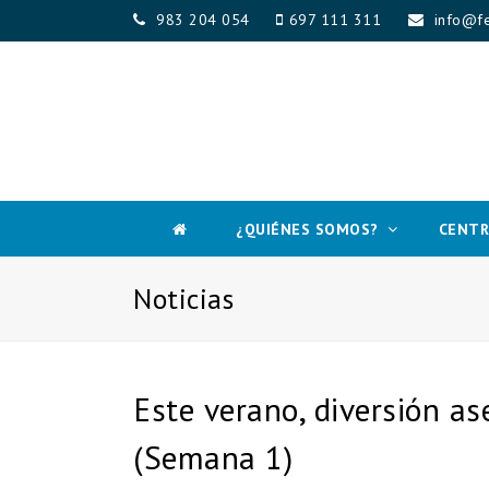
983 204 054
697 111 311
info@fe
¿QUIÉNES SOMOS?
CENTR
Noticias
Este verano, diversión as
(Semana 1)