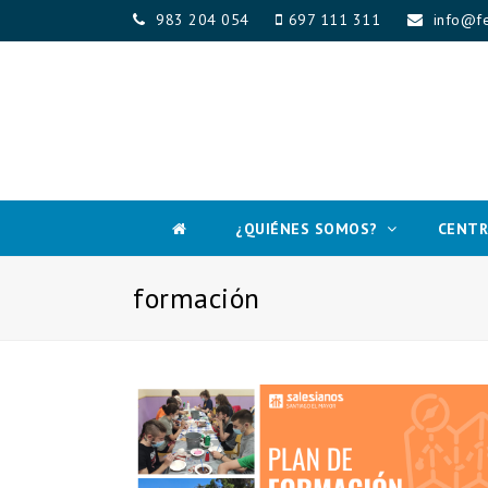
983 204 054
697 111 311
info@fe
¿QUIÉNES SOMOS?
CENTR
formación